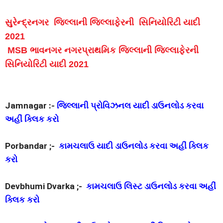
સુરેન્દ્રનગર જિલ્લાની જિલ્લાફેરની સિનિયોરિટી યાદી
2021
MSB ભાવનગર નગરપ્રાથમિક જિલ્લાની જિલ્લાફેરની
સિનિયોરિટી યાદી 2021
Jamnagar :-
જિલ્લાની પ્રોવિઝનલ યાદી ડાઉનલોડ કરવા
અહીં ક્લિક કરો
Porbandar ;-
કામચલાઉ યાદી ડાઉનલોડ કરવા અહીં ક્લિક
કરો
Devbhumi Dvarka ;-
કામચલાઉ લિસ્ટ ડાઉનલોડ કરવા અહીં
ક્લિક કરો