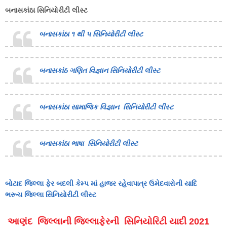
બનાસકાંઠા સિનિયોરીટી લીસ્ટ
બનાસકાંઠા ૧ થી ૫ સિનિયોરીટી લીસ્ટ
બનાસકાંઠ ગણિત વિજ્ઞાન સિનિયોરીટી લીસ્ટ
બનાસકાંઠા સામાજિક વિજ્ઞાન સિનિયોરીટી લીસ્ટ
બનાસકાંઠા ભાષા સિનિયોરીટી લીસ્ટ
બોટાદ જિલ્લા ફેર બદલી કેમ્પ માં હાજર રહેવાપાત્ર ઉમેદવારોની યાદિ
ભરૂચ જિલ્લા સિનિયોરીટી લીસ્ટ
આણંદ જિલ્લાની જિલ્લાફેરની સિનિયોરિટી યાદી 2021