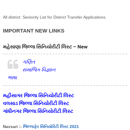
All district Seniority List for District Transfer Applications.
IMPORTANT NEW LINKS
મહેસાણા જિલ્લા સિનિયોરીટી લિસ્ટ – New
ગણિત
સમાજિક વિજ્ઞાન
ભાષા
મહીસાગર જિલ્લા સિનિયોરીટી લિસ્ટ
વલસાડ જિલ્લા સિનિયોરીટી લિસ્ટ
ગાંધીનગર જિલ્લા સિનિયોરીટી લિસ્ટ
Navsari :-
જિલ્લાફેર સિનિયોરિટી લિસ્ટ 2021