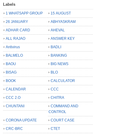
Labels
1 WHATSAPP GROUP
15 AUGUST
26 JANUARY
ABHYASKRAM
ADHAR CARD
AHEVAL
ALL RAJAO
ANSWER KEY
Antivirus
BADLI
BALMELO
BANKING
BAOU
BIG NEWS
BISAG
BLO
BOOK
CALCULATOR
CALENDAR
CCC
CCC 2.O
CHITRA
CHUNTANI
COMMAND AND
CONTROL
CORONA UPDATE
COURT CASE
CRC-BRC
CTET