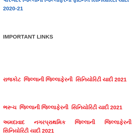
2020-21
IMPORTANT LINKS
રાજકોટ જિલ્લાની જિલ્લાફેરની સિનિયોરિટી યાદી 2021
ભ
રૂચ જિલ્લાની જિલ્લાફેરની સિનિયોરિટી યાદી 2021
અમદાવાદ નગરપ્રાથમિક જિલ્લાની જિલ્લાફેરની
સિનિયોરિટી યાદી 2021