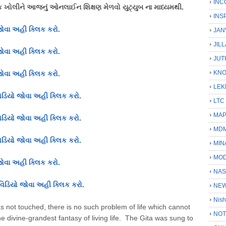
INC
લિંક ખોલીને આજનું ઓનલાઈન શિક્ષણ મેળવો યુટ્યુબ ના માધ્યમથી.
INS
જોવા અહી ક્લિક કરો.
JAN
JIL
જોવા અહી ક્લિક કરો.
JUT
KN
જોવા અહી ક્લિક કરો.
LEK
િડિયો જોવા અહી ક્લિક કરો.
LTC
MA
િડિયો જોવા અહી ક્લિક કરો.
MD
િડિયો જોવા અહી ક્લિક કરો.
MIN
MOD
જોવા અહી ક્લિક કરો.
NAS
વિડિયો જોવા અહી ક્લિક કરો.
NEW
Nish
has not touched, there is no such problem of life which cannot
NOT
e divine-grandest fantasy of living life. The Gita was sung to