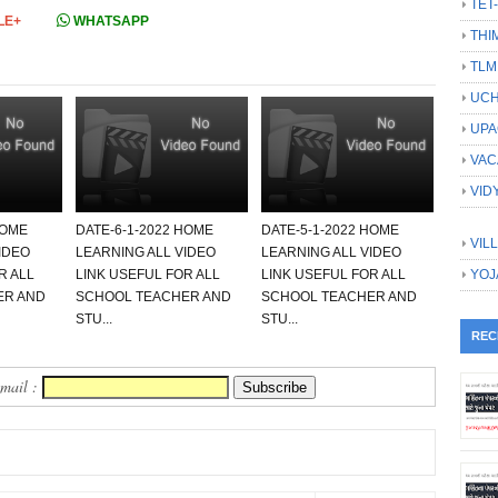
TET
LE+
WHATSAPP
THI
TLM
UCH
UPA
VAC
VID
HOME
DATE-6-1-2022 HOME
DATE-5-1-2022 HOME
VIL
IDEO
LEARNING ALL VIDEO
LEARNING ALL VIDEO
R ALL
LINK USEFUL FOR ALL
LINK USEFUL FOR ALL
YOJ
ER AND
SCHOOL TEACHER AND
SCHOOL TEACHER AND
STU...
STU...
REC
Email :