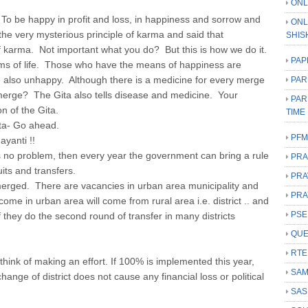
ONL
To be happy in profit and loss, in happiness and sorrow and
ONL
the very mysterious principle of karma and said that
SHIS
 of karma. Not important what you do? But this is how we do it.
PAP
ms of life. Those who have the means of happiness are
 also unhappy. Although there is a medicine for every merge
PAR
merge? The Gita also tells disease and medicine. Your
PAR
n of the Gita.
TIME
ita- Go ahead.
PFM
ayanti !!
no problem, then every year the government can bring a rule
PRA
its and transfers.
PRA
erged. There are vacancies in urban area municipality and
PRA
come in urban area will come from rural area i.e. district .. and
PSE
if they do the second round of transfer in many districts
QUE
RTE
think of making an effort. If 100% is implemented this year,
SAM
nge of district does not cause any financial loss or political
SAS
 ...