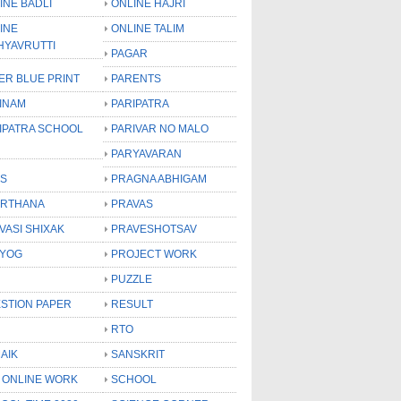
INE BADLI
ONLINE HAJRI
INE
ONLINE TALIM
HYAVRUTTI
PAGAR
ER BLUE PRINT
PARENTS
INAM
PARIPATRA
IPATRA SCHOOL
PARIVAR NO MALO
PARYAVARAN
S
PRAGNA ABHIGAM
RTHANA
PRAVAS
VASI SHIXAK
PRAVESHOTSAV
YOG
PROJECT WORK
PUZZLE
STION PAPER
RESULT
RTO
AIK
SANSKRIT
 ONLINE WORK
SCHOOL