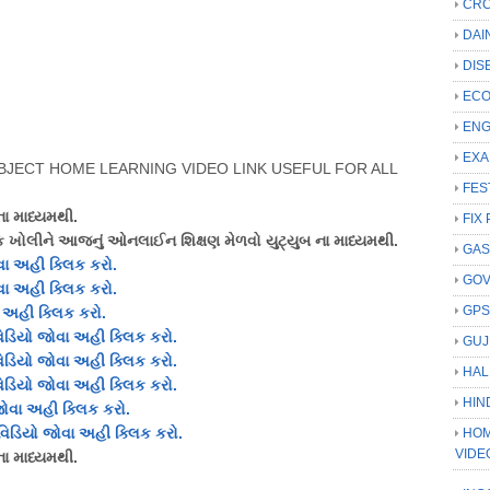
CRC
DAI
DIS
ECO
ENG
EXA
UBJECT HOME LEARNING VIDEO LINK USEFUL FOR ALL
FES
ના માધ્યમથી.
FIX 
લિંક ખોલીને આજનું ઓનલાઈન શિક્ષણ મેળવો યુટ્યુબ ના માધ્યમથી.
GAS
વા અહી ક્લિક કરો.
GO
વા અહી ક્લિક કરો.
GP
 અહી ક્લિક કરો.
િડિયો જોવા અહી ક્લિક કરો.
GUJ
િડિયો જોવા અહી ક્લિક કરો.
HAL
િડિયો જોવા અહી ક્લિક કરો.
HIN
જોવા અહી ક્લિક કરો.
વિડિયો જોવા અહી ક્લિક કરો.
HOM
VIDE
 ના માધ્યમથી.