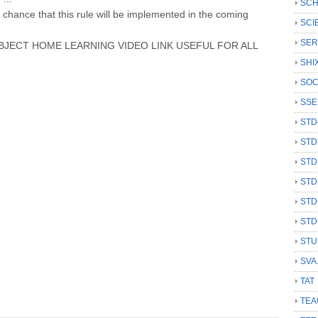
SCH
% chance that this rule will be implemented in the coming
SCI
SER
UBJECT HOME LEARNING VIDEO LINK USEFUL FOR ALL
SHI
SOC
SSE
STD
STD
STD
STD
STD
STD
STU
SVA
TAT
TEA