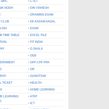
-BRC
CTET
NIK NODH
DIN VISHESH
E
DRAWING EXAM
 CLUB
EK KADAM AAGAL
LISH
EXAM
M TIME TABLE
EXCEL FILE
TIVAL
FIT INDIA
PAY
G SHALA
GEB
VERNMENT
GPF-CPF-PPA
SC
GR
RATI
GUNOTSAV
L TICKET
HEALTH
DI
HOME LEARNING
E LEARNING
HTAT
O
ICT