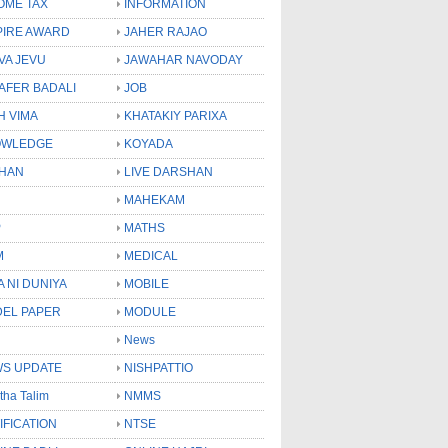
OME TAX
INFORMATION
PIRE AWARD
JAHER RAJAO
VA JEVU
JAWAHAR NAVODAY
LAFER BADALI
JOB
H VIMA
KHATAKIY PARIXA
OWLEDGE
KOYADA
HAN
LIVE DARSHAN
MAHEKAM
P
MATHS
M
MEDICAL
A NI DUNIYA
MOBILE
EL PAPER
MODULE
News
S UPDATE
NISHPATTIO
tha Talim
NMMS
IFICATION
NTSE