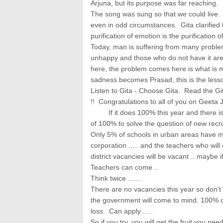
Arjuna, but its purpose was far reaching.
The song was sung so that we could live. 
even in odd circumstances. Gita clarified 
purification of emotion is the purification
Today, man is suffering from many proble
unhappy and those who do not have it are
here, the problem comes here is what is 
sadness becomes Prasad, this is the lesso
Listen to Gita - Choose Gita. Read the G
!! Congratulations to all of you on Geeta J
If it does 100% this year and there is 
of 100% to solve the question of new recru
Only 5% of schools in urban areas have m
corporation ..... and the teachers who will 
district vacancies will be vacant .. maybe 
Teachers can come ..
Think twice .......
There are no vacancies this year so don't 
the government will come to mind. 100% cha
loss. Can apply .....
So if you try, you will get the fruit you need