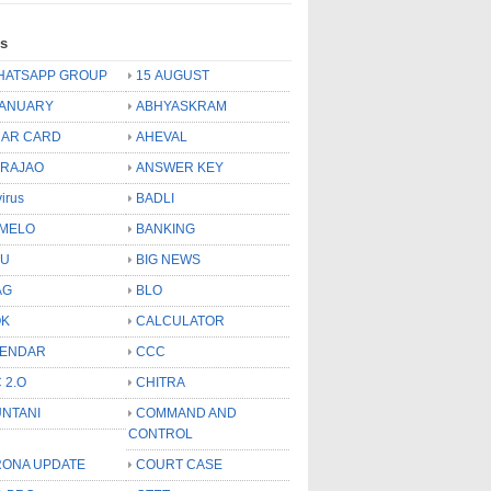
ls
HATSAPP GROUP
15 AUGUST
JANUARY
ABHYASKRAM
AR CARD
AHEVAL
 RAJAO
ANSWER KEY
virus
BADLI
MELO
BANKING
OU
BIG NEWS
AG
BLO
OK
CALCULATOR
LENDAR
CCC
 2.O
CHITRA
NTANI
COMMAND AND
CONTROL
ONA UPDATE
COURT CASE