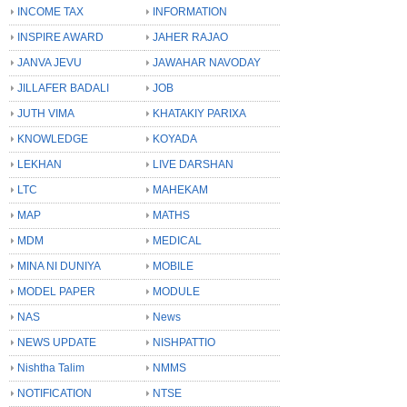
INCOME TAX
INFORMATION
INSPIRE AWARD
JAHER RAJAO
JANVA JEVU
JAWAHAR NAVODAY
JILLAFER BADALI
JOB
JUTH VIMA
KHATAKIY PARIXA
KNOWLEDGE
KOYADA
LEKHAN
LIVE DARSHAN
LTC
MAHEKAM
MAP
MATHS
MDM
MEDICAL
MINA NI DUNIYA
MOBILE
MODEL PAPER
MODULE
NAS
News
NEWS UPDATE
NISHPATTIO
Nishtha Talim
NMMS
NOTIFICATION
NTSE