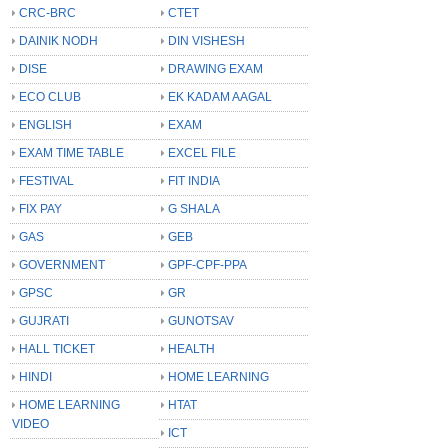
CRC-BRC
CTET
DAINIK NODH
DIN VISHESH
DISE
DRAWING EXAM
ECO CLUB
EK KADAM AAGAL
ENGLISH
EXAM
EXAM TIME TABLE
EXCEL FILE
FESTIVAL
FIT INDIA
FIX PAY
G SHALA
GAS
GEB
GOVERNMENT
GPF-CPF-PPA
GPSC
GR
GUJRATI
GUNOTSAV
HALL TICKET
HEALTH
HINDI
HOME LEARNING
HOME LEARNING
HTAT
VIDEO
ICT